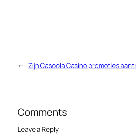
←
Zijn Casoola Casino promoties aantr
Comments
Leave a Reply