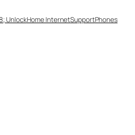
; Unlock
Home Internet
Support
Phones