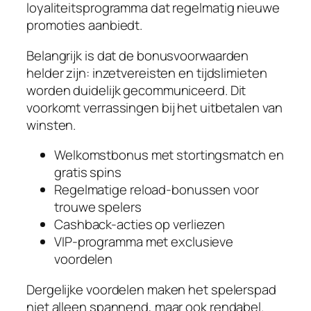
loyaliteitsprogramma dat regelmatig nieuwe
promoties aanbiedt.
Belangrijk is dat de bonusvoorwaarden
helder zijn: inzetvereisten en tijdslimieten
worden duidelijk gecommuniceerd. Dit
voorkomt verrassingen bij het uitbetalen van
winsten.
Welkomstbonus met stortingsmatch en
gratis spins
Regelmatige reload-bonussen voor
trouwe spelers
Cashback-acties op verliezen
VIP-programma met exclusieve
voordelen
Dergelijke voordelen maken het spelerspad
niet alleen spannend, maar ook rendabel.