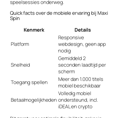
speelsessies onderweg.
Quick facts over de mobiele ervaring bij Maxi
Spin
Kenmerk
Details
Responsive
Platform
webdesign, geen app
nodig
Gemiddeld 2
Snelheid
seconden laadtijd per
scherm
Meer dan 1.000 titels
Toegang spellen
mobiel beschikbaar
Volledig mobiel
Betaalmogelijkheden
ondersteund, incl.
iDEAL en crypto