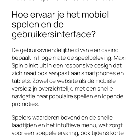
Hoe ervaar je het mobiel
spelen en de
gebruikersinterface?
De gebruiksvriendelijkheid van een casino
bepaalt in hoge mate de speelbeleving. Maxi
Spin blinkt uit in een responsive design dat
zich naadloos aanpast aan smartphones en
tablets. Zowel de website als de mobiele
versie zijn overzichtelijk, met een snelle
navigatie naar populaire spellen en lopende
promoties.
Spelers waarderen bovendien de snelle
laadtijden en het intuïtieve menu, wat zorgt
voor een soepele ervaring, ook tijdens korte