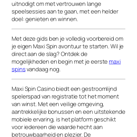
uitnodigt om met vertrouwen lange
speelsessies aan te gaan, met een helder
doel: genieten en winnen.
Met deze gids ben je volledig voorbereid om
je eigen Maxi Spin avontuur te starten. Wil je
direct aan de slag? Ontdek de
mogelijkheden en begin met je eerste
maxi
spins
vandaag nog.
Maxi Spin Casino biedt een gestroomlijnd
spelerspad van registratie tot het moment
van winst. Met een veilige omgeving,
aantrekkelijke bonussen en een uitstekende
mobiele ervaring, is het platform geschikt
voor iedereen die waarde hecht aan
betrouwbaarheid en plezier. De