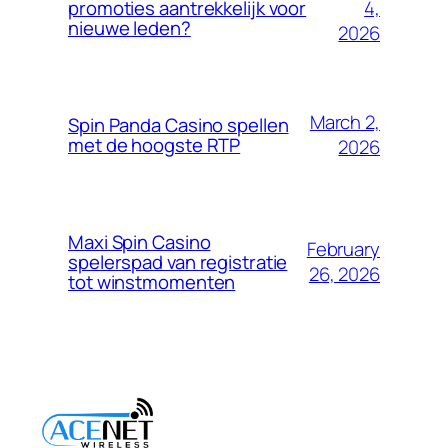
4,
promoties aantrekkelijk voor
nieuwe leden?
2026
March 2,
Spin Panda Casino spellen
met de hoogste RTP
2026
Maxi Spin Casino
February
spelerspad van registratie
26, 2026
tot winstmomenten