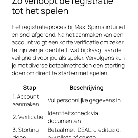
Zo verloopt de registratie
tot het spelen
Het registratieproces bij Maxi Spin is intuïtief
en snel afgerond. Na het aanmaken van een
account volgt een korte verificatie om zeker
te zijn van je identiteit, wat bijdraagt aan de
veiligheid voor jou als speler. Vervolgens kun
je met diverse betaalmethoden een storting
doen om direct te starten met spelen.
Stap
Beschrijving
1. Account
Vul persoonlijke gegevens in
aanmaken
Identiteitscheck via
2. Verificatie
documenten
3. Storting
Betaal met iDEAL, creditcard,
doen
e-wallets of crypto