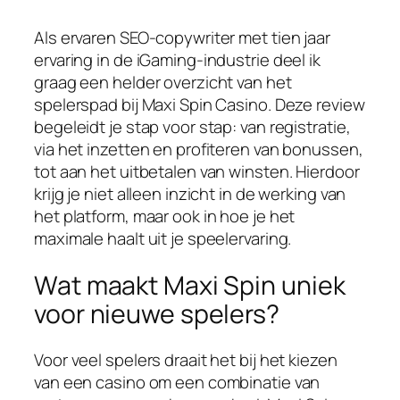
Als ervaren SEO-copywriter met tien jaar
ervaring in de iGaming-industrie deel ik
graag een helder overzicht van het
spelerspad bij Maxi Spin Casino. Deze review
begeleidt je stap voor stap: van registratie,
via het inzetten en profiteren van bonussen,
tot aan het uitbetalen van winsten. Hierdoor
krijg je niet alleen inzicht in de werking van
het platform, maar ook in hoe je het
maximale haalt uit je speelervaring.
Wat maakt Maxi Spin uniek
voor nieuwe spelers?
Voor veel spelers draait het bij het kiezen
van een casino om een combinatie van