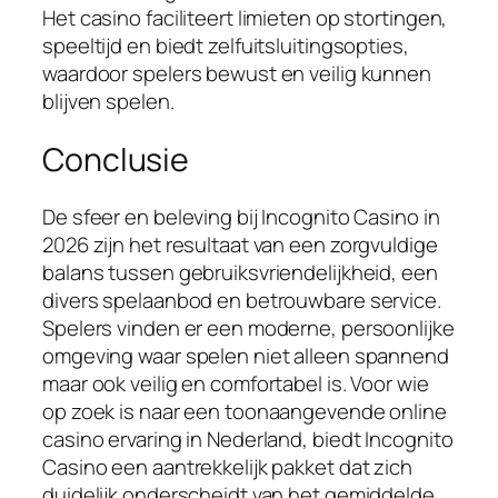
Het casino faciliteert limieten op stortingen,
speeltijd en biedt zelfuitsluitingsopties,
waardoor spelers bewust en veilig kunnen
blijven spelen.
Conclusie
De sfeer en beleving bij Incognito Casino in
2026 zijn het resultaat van een zorgvuldige
balans tussen gebruiksvriendelijkheid, een
divers spelaanbod en betrouwbare service.
Spelers vinden er een moderne, persoonlijke
omgeving waar spelen niet alleen spannend
maar ook veilig en comfortabel is. Voor wie
op zoek is naar een toonaangevende online
casino ervaring in Nederland, biedt Incognito
Casino een aantrekkelijk pakket dat zich
duidelijk onderscheidt van het gemiddelde