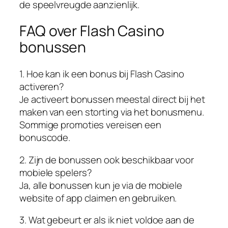
de speelvreugde aanzienlijk.
FAQ over Flash Casino
bonussen
1. Hoe kan ik een bonus bij Flash Casino
activeren?
Je activeert bonussen meestal direct bij het
maken van een storting via het bonusmenu.
Sommige promoties vereisen een
bonuscode.
2. Zijn de bonussen ook beschikbaar voor
mobiele spelers?
Ja, alle bonussen kun je via de mobiele
website of app claimen en gebruiken.
3. Wat gebeurt er als ik niet voldoe aan de