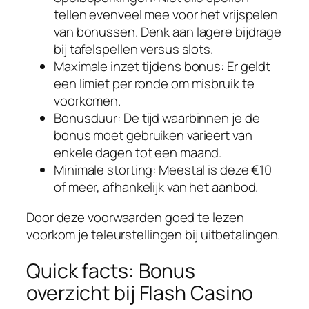
tellen evenveel mee voor het vrijspelen
van bonussen. Denk aan lagere bijdrage
bij tafelspellen versus slots.
Maximale inzet tijdens bonus: Er geldt
een limiet per ronde om misbruik te
voorkomen.
Bonusduur: De tijd waarbinnen je de
bonus moet gebruiken varieert van
enkele dagen tot een maand.
Minimale storting: Meestal is deze €10
of meer, afhankelijk van het aanbod.
Door deze voorwaarden goed te lezen
voorkom je teleurstellingen bij uitbetalingen.
Quick facts: Bonus
overzicht bij Flash Casino