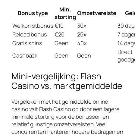
Min.
Bonus type
Omzetvereiste
Gel
storting
Welkomstbonus
€10
30x
30 da
Reload bonus
€20
25x
7 dage
Gratis spins
Geen
40x
14 dag
Direct
Cashback
Geen
Geen
goedg
Mini-vergelijking: Flash
Casino vs. marktgemiddelde
Vergeleken met het gemiddelde online
casino valt Flash Casino op door een lagere
minimale storting voor de bonussen en
relatief gunstige omzetvereisten. Veel
concurrenten hanteren hogere bedragen en