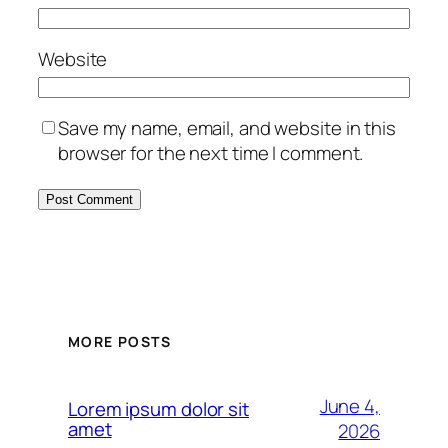
Website
Save my name, email, and website in this
browser for the next time I comment.
MORE POSTS
June 4,
Lorem ipsum dolor sit
amet
2026