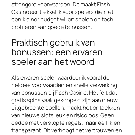
strengere voorwaarden. Dit maakt Flash
Casino aantrekkelijk voor spelers die met
een kleiner budget willen spelen en toch
profiteren van goede bonussen.
Praktisch gebruik van
bonussen: een ervaren
speler aan het woord
Als ervaren speler waardeer ik vooral de
heldere voorwaarden en snelle verwerking
van bonussen bij Flash Casino. Het feit dat
gratis spins vaak gekoppeld zijn aan nieuw
uitgebrachte spellen, maakt het ontdekken
van nieuwe slots leuk en risicoloos. Geen
gedoe met verstopte regels, maar eerlijk en
transparant. Dit verhoogt het vertrouwen en