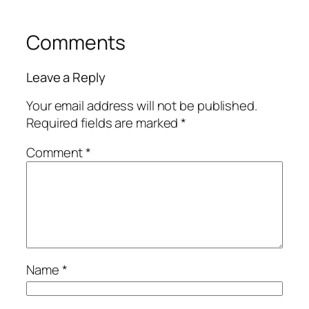
Comments
Leave a Reply
Your email address will not be published.
Required fields are marked
*
Comment
*
Name
*