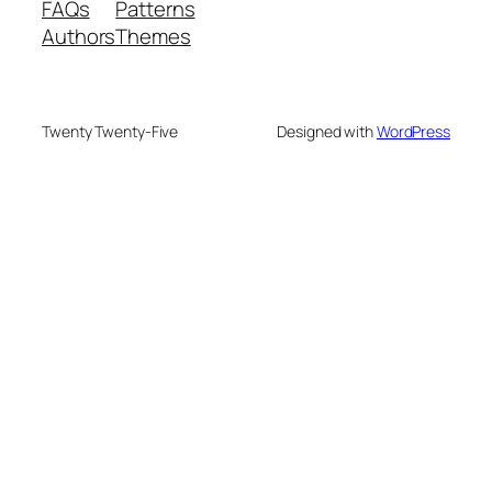
FAQs
Patterns
Authors
Themes
Twenty Twenty-Five
Designed with
WordPress