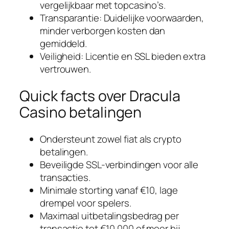
vergelijkbaar met topcasino’s.
Transparantie: Duidelijke voorwaarden,
minder verborgen kosten dan
gemiddeld.
Veiligheid: Licentie en SSL bieden extra
vertrouwen.
Quick facts over Dracula
Casino betalingen
Ondersteunt zowel fiat als crypto
betalingen.
Beveiligde SSL-verbindingen voor alle
transacties.
Minimale storting vanaf €10, lage
drempel voor spelers.
Maximaal uitbetalingsbedrag per
transactie tot €10.000 of meer bij