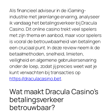
Als financieel adviseur in de iGaming-
industrie met jarenlange ervaring, analyseer
ik vandaag het betalingsverkeer bij Dracula
Casino. Dit online casino trekt veel spelers
met zijn thema en aanbod, maar voor spelers
is vooral de betrouwbaarheid van betalingen
een cruciaal punt. In deze review neem ik de
betaalmethoden, snelheid, limieten,
veiligheid en algemene gebruikerservaring
onder de loep, zodat jij precies weet wat je
kunt verwachten bij transacties op
https://draculacasino.bet
.
Wat maakt Dracula Casino’s
betalingsverkeer
betrouwbaar?