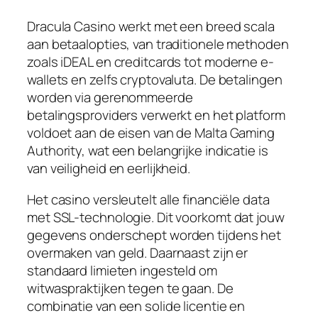
Dracula Casino werkt met een breed scala
aan betaalopties, van traditionele methoden
zoals iDEAL en creditcards tot moderne e-
wallets en zelfs cryptovaluta. De betalingen
worden via gerenommeerde
betalingsproviders verwerkt en het platform
voldoet aan de eisen van de Malta Gaming
Authority, wat een belangrijke indicatie is
van veiligheid en eerlijkheid.
Het casino versleutelt alle financiële data
met SSL-technologie. Dit voorkomt dat jouw
gegevens onderschept worden tijdens het
overmaken van geld. Daarnaast zijn er
standaard limieten ingesteld om
witwaspraktijken tegen te gaan. De
combinatie van een solide licentie en