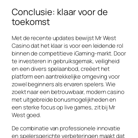
Conclusie: klaar voor de
toekomst
Met de recente updates bewijst Mr West
Casino dat het klaar is voor een leidende rol
binnen de competitieve iGaming-markt. Door
te investeren in gebruiksgemak, veiligheid
en een divers spelaanbod, creëert het
platform een aantrekkelijke omgeving voor
zowel beginners als ervaren spelers. Wie
zoekt naar een betrouwbaar, modern casino
met uitgebreide bonusmogelijkheden en
een sterke focus op live games, zit bij Mr
West goed.
De combinatie van professionele innovatie
en spelersgerichte verbeteringen maakt dat