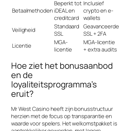
Beperkt tot
Inclusief
Betaalmethoden
iDEAL en
crypto en e-
creditcard
wallets
Standaard
Geavanceerde
Veiligheid
SSL
SSL + 2FA
MGA-
MGA-licentie
Licentie
licentie
+ extra audits
Hoe ziet het bonusaanbod
en de
loyaliteitsprogramma’s
eruit?
Mr West Casino heeft zijn bonusstructuur
herzien met de focus op transparantie en
waarde voor spelers. Het welkomstpakket is
aantrekkelijker geworden, met lagere