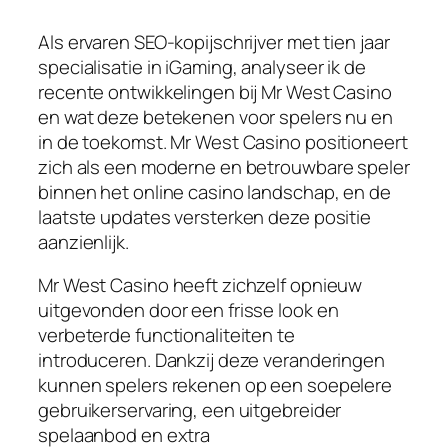
Als ervaren SEO-kopijschrijver met tien jaar
specialisatie in iGaming, analyseer ik de
recente ontwikkelingen bij Mr West Casino
en wat deze betekenen voor spelers nu en
in de toekomst. Mr West Casino positioneert
zich als een moderne en betrouwbare speler
binnen het online casino landschap, en de
laatste updates versterken deze positie
aanzienlijk.
Mr West Casino heeft zichzelf opnieuw
uitgevonden door een frisse look en
verbeterde functionaliteiten te
introduceren. Dankzij deze veranderingen
kunnen spelers rekenen op een soepelere
gebruikerservaring, een uitgebreider
spelaanbod en extra