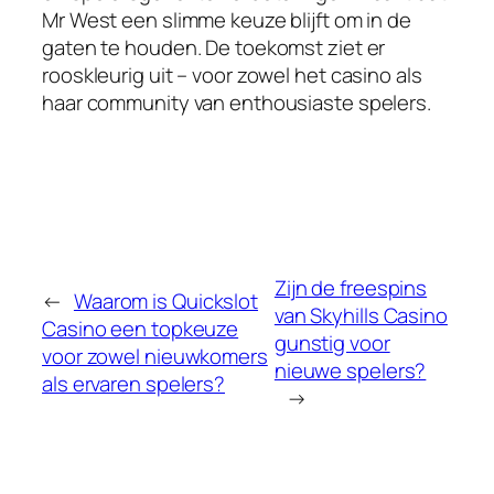
Mr West een slimme keuze blijft om in de
gaten te houden. De toekomst ziet er
rooskleurig uit – voor zowel het casino als
haar community van enthousiaste spelers.
Zijn de freespins
←
Waarom is Quickslot
van Skyhills Casino
Casino een topkeuze
gunstig voor
voor zowel nieuwkomers
nieuwe spelers?
als ervaren spelers?
→