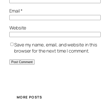
Email
*
Website
Save my name, email, and website in this
browser for the next time I comment.
MORE POSTS