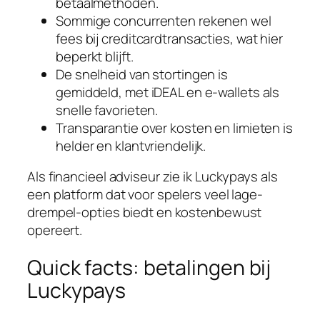
betaalmethoden.
Sommige concurrenten rekenen wel
fees bij creditcardtransacties, wat hier
beperkt blijft.
De snelheid van stortingen is
gemiddeld, met iDEAL en e-wallets als
snelle favorieten.
Transparantie over kosten en limieten is
helder en klantvriendelijk.
Als financieel adviseur zie ik Luckypays als
een platform dat voor spelers veel lage-
drempel-opties biedt en kostenbewust
opereert.
Quick facts: betalingen bij
Luckypays