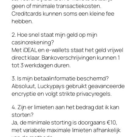
geen of minimale transactiekosten.
Creditcards kunnen soms een kleine fee
hebben.
2. Hoe snel staat mijn geld op mijn
casinorekening?
Met iDEAL en e-wallets staat het geld vrijwel
direct klaar. Bankoverschrijvingen kunnen 1
tot 3 werkdagen duren.
3. Is mijn betaalinformatie beschermd?
Absoluut, Luckypays gebruikt geavanceerde
encryptie en volgt strikte privacyregels.
4. Zijn er limieten aan het bedrag dat ik kan
storten?
Ja, de minimale storting is doorgaans €10,
met variabele maximale limieten afhankelijk