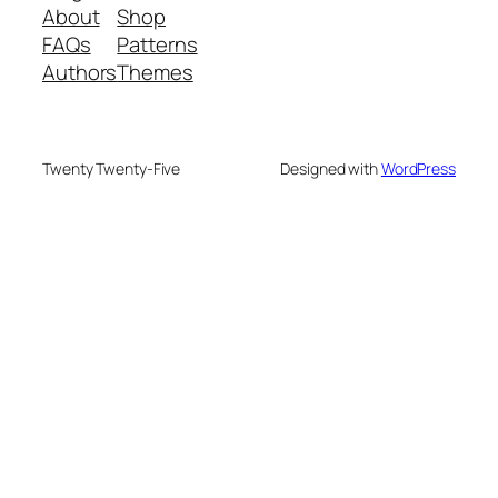
About
Shop
FAQs
Patterns
Authors
Themes
Twenty Twenty-Five
Designed with
WordPress