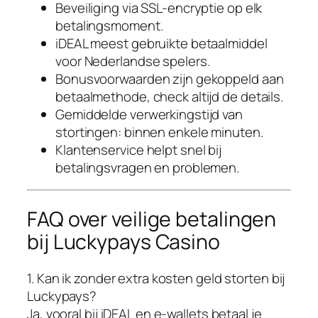
Beveiliging via SSL-encryptie op elk
betalingsmoment.
iDEAL meest gebruikte betaalmiddel
voor Nederlandse spelers.
Bonusvoorwaarden zijn gekoppeld aan
betaalmethode, check altijd de details.
Gemiddelde verwerkingstijd van
stortingen: binnen enkele minuten.
Klantenservice helpt snel bij
betalingsvragen en problemen.
FAQ over veilige betalingen
bij Luckypays Casino
1. Kan ik zonder extra kosten geld storten bij
Luckypays?
Ja, vooral bij iDEAL en e-wallets betaal je