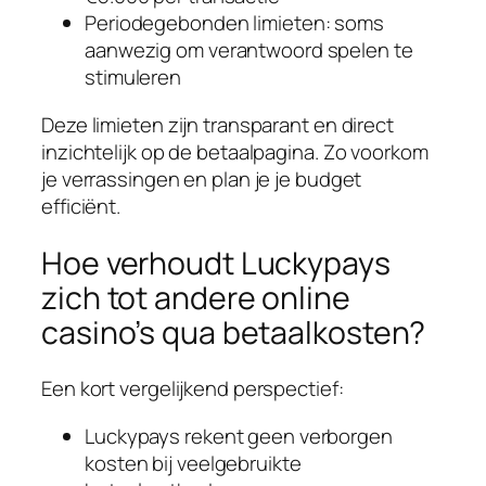
Periodegebonden limieten: soms
aanwezig om verantwoord spelen te
stimuleren
Deze limieten zijn transparant en direct
inzichtelijk op de betaalpagina. Zo voorkom
je verrassingen en plan je je budget
efficiënt.
Hoe verhoudt Luckypays
zich tot andere online
casino’s qua betaalkosten?
Een kort vergelijkend perspectief:
Luckypays rekent geen verborgen
kosten bij veelgebruikte