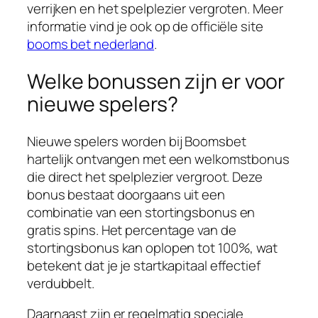
verrijken en het spelplezier vergroten. Meer
informatie vind je ook op de officiële site
booms bet nederland
.
Welke bonussen zijn er voor
nieuwe spelers?
Nieuwe spelers worden bij Boomsbet
hartelijk ontvangen met een welkomstbonus
die direct het spelplezier vergroot. Deze
bonus bestaat doorgaans uit een
combinatie van een stortingsbonus en
gratis spins. Het percentage van de
stortingsbonus kan oplopen tot 100%, wat
betekent dat je je startkapitaal effectief
verdubbelt.
Daarnaast zijn er regelmatig speciale