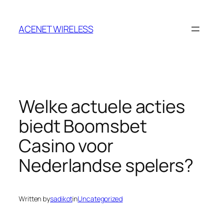
ACENET WIRELESS
Welke actuele acties
biedt Boomsbet
Casino voor
Nederlandse spelers?
Written by
sadikot
in
Uncategorized