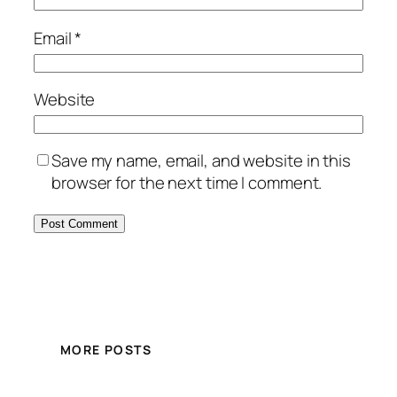
Email
*
Website
Save my name, email, and website in this
browser for the next time I comment.
MORE POSTS