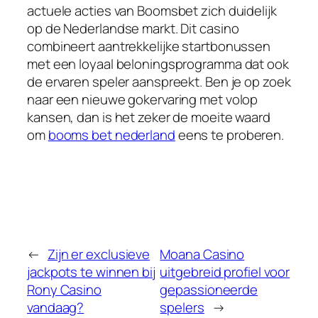
actuele acties van Boomsbet zich duidelijk
op de Nederlandse markt. Dit casino
combineert aantrekkelijke startbonussen
met een loyaal beloningsprogramma dat ook
de ervaren speler aanspreekt. Ben je op zoek
naar een nieuwe gokervaring met volop
kansen, dan is het zeker de moeite waard
om
booms bet nederland
eens te proberen.
←
Zijn er exclusieve
Moana Casino
jackpots te winnen bij
uitgebreid profiel voor
Rony Casino
gepassioneerde
vandaag?
spelers
→