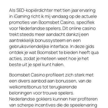
Als SEO-kopiërdichter met tien jaar ervaring
in iGaming richt ik mij vandaag op de actuele
promoties van Boomsbet Casino, specifiek
voor Nederlandse spelers. Dit online casino
trekt steeds meer aandacht dankzij een
aantrekkelijk bonussysteem en een
gebruiksvriendelijke interface. In deze gids
ontdek je wat Boomsbet te bieden heeft qua
acties, zodat je meteen weet hoe je het
beste uit je spel kunt halen.
Boomsbet Casino profileert zich sterk met
een divers aanbod aan bonussen, van de
welkomstbonus tot terugkerende
beloningen voor trouwe spelers.
Nederlandse gokkers kunnen hier profiteren
van scherpe incentives die de speelervaring