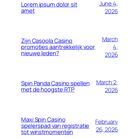
June 4,
Lorem ipsum dolor sit
amet
2026
March
Zijn Casoola Casino
4,
promoties aantrekkelijk voor
nieuwe leden?
2026
March 2,
Spin Panda Casino spellen
met de hoogste RTP
2026
Maxi Spin Casino
February
spelerspad van registratie
26, 2026
tot winstmomenten